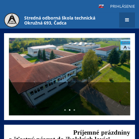
PRIHLÁSENIE
Stredná odborná škola technická
Okružná 693, Čadca
Hlavná
stránka
Aktuálne informácie pre rodičov a
študentov
Príjemné prázdniny