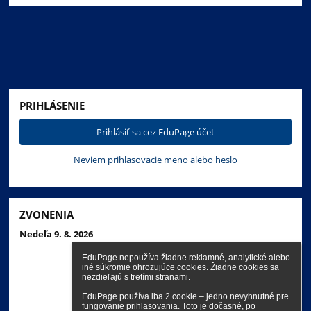
PRIHLÁSENIE
Prihlásiť sa cez EduPage účet
Neviem prihlasovacie meno alebo heslo
ZVONENIA
Nedeľa 9. 8. 2026
EduPage nepoužíva žiadne reklamné, analytické alebo 
iné súkromie ohrozujúce cookies. Žiadne cookies sa 
nezdieľajú s tretími stranami.

EduPage používa iba 2 cookie – jedno nevyhnutné pre 
fungovanie prihlasovania. Toto je dočasné, po 