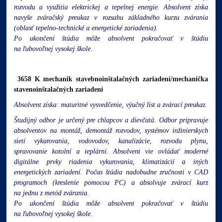
rozvodu a využitia elektrickej a tepelnej energie. Absolvent získa
navyše zváračský preukaz v rozsahu základného kurzu zvárania
(oblasť tepelno-technické a energetické zariadenia).
Po ukončení štúdia môže absolvent pokračovať v štúdiu
na ľubovoľnej vysokej škole.
3658 K mechanik stavebnoinštalačných zariadení/mechanička
stavenoinštalačných zariadení
Absolvent získa: maturitné vysvedčenie, výučný list a zvárací preukaz.
Študijný odbor je určený pre chlapcov a dievčatá. Odbor pripravuje
absolventov na montáž, demontáž rozvodov, systémov inžinierskych
sietí vykurovania, vodovodov, kanalizácie, rozvodu plynu,
spravovanie kotolní a teplární. Absolvent vie ovládať moderné
digitálne prvky riadenia vykurovania, klimatizácií a iných
energetických zariadení. Počas štúdia nadobudne zručnosti v CAD
programoch (kreslenie pomocou PC) a absolvuje zvárací kurz
na jednu z metód zvárania.
Po ukončení štúdia môže absolvent pokračovať v štúdiu
na ľubovoľnej vysokej škole.