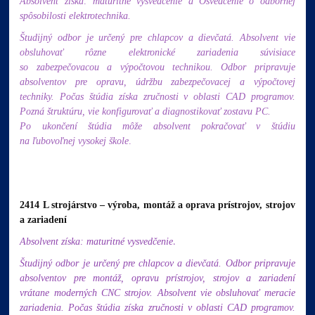
Absolvent získa: maturitné vysvedčenie a Osvedčenie o odbornej
spôsobilosti elektrotechnika.
Študijný odbor je určený pre chlapcov a dievčatá.
Absolvent vie
obsluhovať rôzne elektronické zariadenia súvisiace
so zabezpečovacou a výpočtovou technikou. Odbor pripravuje
absolventov pre opravu, údržbu zabezpečovacej a výpočtovej
techniky. Počas štúdia získa zručnosti v oblasti CAD programov.
Pozná štruktúru, vie konfigurovať a diagnostikovať zostavu PC.
Po ukončení štúdia môže absolvent pokračovať v štúdiu
na ľubovoľnej vysokej škole
.
2414 L strojárstvo – výroba, montáž a oprava prístrojov, strojov
a zariadení
.
Absolvent získa: maturitné vysvedčenie
Študijný odbor je určený pre chlapcov a dievčatá. Odbor pripravuje
absolventov pre montáž, opravu prístrojov, strojov a zariadení
vrátane moderných CNC strojov. Absolvent vie obsluhovať meracie
zariadenia. Počas štúdia získa zručnosti v oblasti CAD programov.