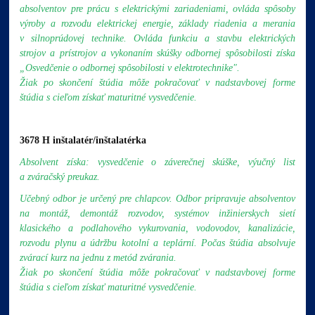
absolventov pre prácu s elektrickými zariadeniami, ovláda spôsoby
výroby a rozvodu elektrickej energie, základy riadenia a merania
v silnoprúdovej technike. Ovláda funkciu a stavbu elektrických
strojov a prístrojov a vykonaním skúšky odbornej spôsobilosti získa
„Osvedčenie o odbornej spôsobilosti v elektrotechnike".
Žiak po skončení štúdia môže pokračovať v nadstavbovej forme
štúdia s cieľom získať maturitné vysvedčenie.
3678 H inštalatér/inštalatérka
Absolvent získa: vysvedčenie o záverečnej skúške, výučný list
a zváračský preukaz.
Učebný odbor je určený pre chlapcov. Odbor pripravuje absolventov
na montáž, demontáž rozvodov, systémov inžinierskych sietí
klasického a podlahového vykurovania, vodovodov, kanalizácie,
rozvodu plynu a údržbu kotolní a teplární. Počas štúdia absolvuje
zvárací kurz na jednu z metód zvárania.
Žiak po skončení štúdia môže pokračovať v nadstavbovej forme
štúdia s cieľom získať maturitné vysvedčenie.