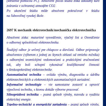
(kreslenie pomocou PC). Absolvent počas štúdia získa základný kurz
zvárania v ochrannej atmosfére CO2.
Po ukončení štúdia môže absolvent pokračovať v štúdiu
na ľubovoľnej vysokej škole.
2697 K mechanik elektrotechnik/mechanička elektrotechnička
Absolvent získa: maturitné vysvedčenie, výučný list a Osvedčenie
o odbornej spôsobilosti elektrotechnika.
Študijný odbor je určený pre chlapcov a dievčatá. Odbor pripravuje
absolventov (výberom z jednej zo štyroch oblastí od tretieho ročníka)
s odbornými teoretickými vedomosťami a praktickými zručnosťami
tak, aby boli schopní vykonávať kvalifikované činnosti
v širokospektrálnej elektrotechnike.
Automatizačná technika
– ovláda výrobu, diagnostiku a údržbu
elektrotechnických a elektronických automatizačných zariadení.
Informačné technológie
– vie samostatne zostaviť a opraviť
výpočtovú techniku, s ktorou dokáže výborne pracovať.
Silnoprúdová technika
– pozná spôsob výroby, rozvodu a využitia
elektrickej energie.
Tepelno-technické a energetické zariadenia
– pozná spôsob výroby,