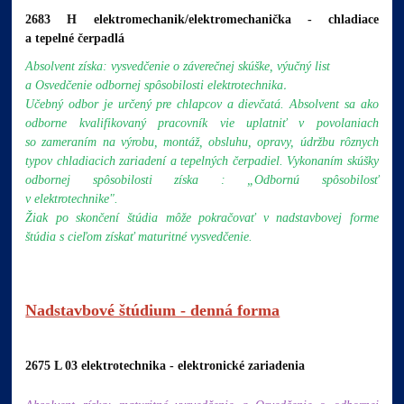
2683 H elektromechanik/elektromechanička - chladiace
a tepelné čerpadlá
Absolvent získa: vysvedčenie o záverečnej skúške, výučný list
.
a Osvedčenie odbornej spôsobilosti elektrotechnika
Učebný odbor je určený pre chlapcov a dievčatá.
Absolvent sa ako
odborne kvalifikovaný pracovník vie uplatniť v povolaniach
so zameraním na výrobu, montáž, obsluhu, opravy, údržbu rôznych
typov chladiacich zariadení a tepelných čerpadiel. Vykonaním skúšky
odbornej spôsobilosti získa : „Odbornú spôsobilosť
v elektrotechnike".
Žiak po skončení štúdia môže pokračovať v nadstavbovej forme
štúdia s cieľom získať maturitné vysvedčenie.
Nadstavbové štúdium - denná forma
2675 L 03 elektrotechnika - elektronické zariadenia