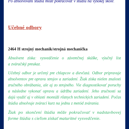
Po absolvovaní štúdia môže pokračovať v štúdiu na vysokej škole.
Učebné odbory
2464 H strojný mechanik/strojná mechanička
Absolvent získa: vysvedčenie o záverečnej skúške, výučný list
a zváračský preukaz.
Učebný odbor je určený pre chlapcov a dievčatá.
Odbor pripravuje
absolventov pre opravu strojov a zariadení. Žiak získa nielen znalosti
zručného obrábania, ale aj zo strojného. Vie diagnostikovať poruchy
a následne vykonať opravu a údržbu zariadení. Jeho zručnosti sa
dajú využiť aj v oblasti montáži rôznych technických zariadení. Počas
štúdia absolvuje zvárací kurz na jednu z metód zvárania.
Žiak po skončení štúdia môže pokračovať v nadstavbovej
forme štúdia s cieľom získať maturitné vysvedčenie.