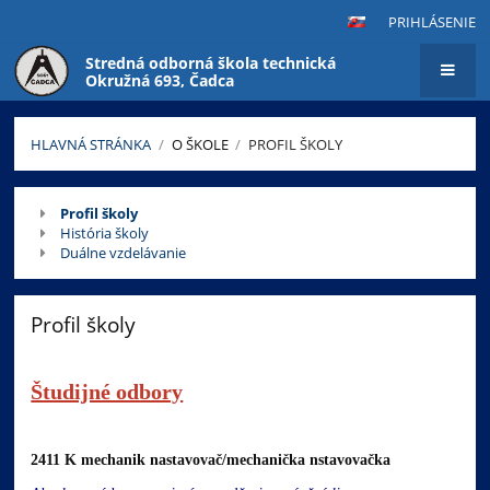
PRIHLÁSENIE
Stredná odborná škola technická
Okružná 693, Čadca
HLAVNÁ STRÁNKA
/
O ŠKOLE
/
PROFIL ŠKOLY
Profil
Profil školy
školy
História školy
Duálne vzdelávanie
Profil školy
Študijné odbory
2411 K mechanik nastavovač/mechanička nstavovačka