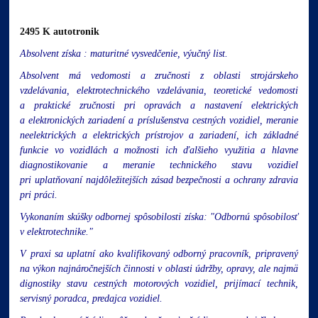
2495 K autotronik
Absolvent získa : maturitné vysvedčenie, výučný list.
Absolvent má vedomosti a zručnosti z oblasti strojárskeho
vzdelávania, elektrotechnického vzdelávania, teoretické vedomosti
a praktické zručnosti pri opravách a nastavení elektrických
a elektronických zariadení a príslušenstva cestných vozidiel, meranie
neelektrických a elektrických prístrojov a zariadení, ich základné
funkcie vo vozidlách a možnosti ich ďalšieho využitia a hlavne
diagnostikovanie a meranie technického stavu vozidiel
pri uplatňovaní najdôležitejších zásad bezpečnosti a ochrany zdravia
pri práci.
Vykonaním skúšky odbornej spôsobilosti získa: "Odbornú spôsobilosť
v elektrotechnike."
V praxi sa uplatní ako kvalifikovaný odborný pracovník, pripravený
na výkon najnáročnejších činnosti v oblasti údržby, opravy, ale najmä
dignostiky stavu cestných motorových vozidiel, prijímací technik,
servisný poradca, predajca vozidiel.