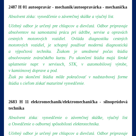
2487 H 01 autoopravár - mechanik/autoopravárka - mechanička
Absolvent získa: vysvedčenie o záverečnej skúške a výučný list.
Učebný odbor je určený pre chlapcov a dievčatá.
Odbor pripravuje
absolventov na samostatnú prácu pri údržbe, servise a opravách
cestných motorových vozidiel. Ovláda diagnostiku cestných
motorových vozidiel, je schopný používať modernú diagnostickú
a výpočtovú techniku. Žiakom je umožnené počas štúdia
absolvovanie zváračského kurzu. Po ukončení štúdia majú široké
uplatnenie napr. v servisoch, STK, v automobilovej výrobe,
v kamiónovej doprave a pod.
Žiak po skončení štúdia môže pokračovať v nadstavbovej forme
štúdia s cieľom získať maturitné vysvedčenie.
2683 H 11 elektromechanik/elektromechanička - silnoprúdová
technika
Absolvent získa: vysvedčenie o záverečnej skúške, výučný list
a Osvedčenie o odbornej spôsobilosti elektrotechnika.
Učebný odbor je určený pre chlapcov a dievčatá.
Odbor pripravuje