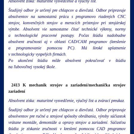
Absolvent získa: maturitné vysvedčenie a výučný list.
Študijný odbor je určený pre chlapcov a dievčatá. Odbor pripravuje
absolventov na samostatnú prácu s programovo riadených CNC
strojov, konvenčných strojov a meracích prístrojov pri strojárskej
výrobe. Absolvent vie samostatne čítať technické výkresy, normy
a technologické pracovné postupy. Počas štúdia nadobudne
absolvent zručnosti aj v oblasti CAD/CAM programov (kreslenie
a programovanie pomocou PC). Má široké uplatnenie
v technologicky vyspelých firmách.
Po ukončení štúdia môže absolvent pokračovať v štúdiu
na ľubovoľnej vysokej škole.
2413 K mechanik strojov a zariadení/mechanička strojov
zariadení
Absolvent získa: maturitné vysvedčenie, výučný list a zvárací preukaz.
Študijný odbor je určený pre chlapcov a dievčatá. Odbor pripravuje
absolventov pre ručné a strojové spôsoby obrábania, výroby súčiastok
vrátane montáže, demontáže a opravy strojov a zariadení. Súčasťou
štúdia je získanie zručnosti v kreslení pomocou CAD programov