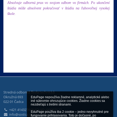
Absolvuje odbornú prax vo svojom odbore vo firmách. Po ukončení
štúdia môže absolvent pokračovať v štúdiu na ľubovoľnej vysokej
škole.
Stredná odborná škola technická
Okružná 693
EduPage nepoužíva žiadne reklamné, analytické alebo 
iné súkromie ohrozujúce cookies. Žiadne cookies sa 
022 01 Čadca
nezdieľajú s tretími stranami.

+421 414327648 EDUID 100007127
EduPage používa iba 2 cookie – jedno nevyhnutné pre 
info@sostca.sk
fungovanie prihlasovania. Toto je dočasné, po 