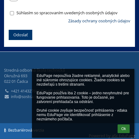
Súhlasím so spracovaním uvedených osobných údajov
Zásady ochrany osobných údajov
Stredná odborná škola technická
Okružná 693
EduPage nepoužíva žiadne reklamné, analytické alebo 
iné súkromie ohrozujúce cookies. Žiadne cookies sa 
022 01 Čadca
nezdieľajú s tretími stranami.

+421 414327648 EDUID 100007127
EduPage používa iba 2 cookie – jedno nevyhnutné pre 
info@sostca.sk
fungovanie prihlasovania. Toto je dočasné, po 
zatvorení prehliadača sa odstráni.

Druhé cookie zvyšuje bezpečnosť prihlásenia - vďaka 
nemu EduPage vie identifikovať prihlásenie z 
neznámeho počítača.
Ok
Bezbariérová verzia
Powered by
aSc EduPage