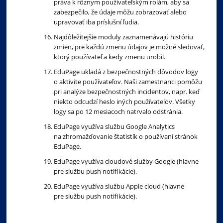
práva k rôznym používateľským rolám, aby sa
zabezpečilo, že údaje môžu zobrazovať alebo
upravovať iba príslušní ľudia.
Najdôležitejšie moduly zaznamenávajú históriu
zmien, pre každú zmenu údajov je možné sledovať,
ktorý používateľ a kedy zmenu urobil.
EduPage ukladá z bezpečnostných dôvodov logy
o aktivite používateľov. Naši zamestnanci pomôžu
pri analýze bezpečnostných incidentov, napr. keď
niekto odcudzí heslo iných používateľov. Všetky
logy sa po 12 mesiacoch natrvalo odstránia.
EduPage využíva službu Google Analytics
na zhromažďovanie štatistík o používaní stránok
EduPage.
EduPage využíva cloudové služby Google (hlavne
pre službu push notifikácie).
EduPage využíva službu Apple cloud (hlavne
pre službu push notifikácie).