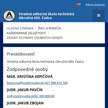
PRIHLÁSENIE
Stredná odborná škola technická
Okružná 693, Čadca
HLAVNÁ STRÁNKA
/
ŽIACI A RODIČIA
/
KAŽDODENNÉ ZÁLEŽITOSTI
/
ZÁSADY OCHRANY OSOBNÝCH ÚDAJOV
Zásady
ochrany
Prevádzkovateľ:
osobných
Stredná odborná škola technická, Okružná 693, Čadca
údajov
Zodpovedné osoby
MGR. KRISTÍNA KEPIČOVÁ
kepicova@osobnyudaj.sk
+421 948 414 768
JUDR. JAKUB PAVČÍK
zo@osobnyudaj.sk
02/ 800 800 80
JUDR. JAKUB ZBOJAN