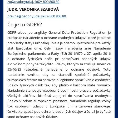
zo@osobnyudaj.sk
02/ 800 800 80
JUDR. VERONIKA SZABOVÁ
pravne@osobnyudaj.sk
02/800 800 80
Čo je to GDPR?
GDPR alebo po anglicky General Data Protection Regulation je
európske nariadenie o ochrane osobných údajov, ktoré je platné
pre všetky štáty Európskej únie a je priamo uplatniteľné pre každý
štát Európskej únie. Celý názov nariadenia znie Nariadenie
Európskeho parlamentu a Rady (EÚ) 2016/679 z 27. apríla 2016
o ochrane fyzických osôb pri spracúvaní osobných údajov
a o voľnom pohybe takýchto údajov, ktorým sa zrušuje smernica
95/46/ES (všeobecné nariadenie o ochrane údajov). Toto
nariadenie vzniklo, aby sa stanovili spoločné požiadavky
európskych štátov na správne a legitímne spracúvanie osobných
údajov fyzických osôb tak, aby platilo v každom štáte rovnako.
Nariadenie stanovuje všeobecné povinnosti, práva a požiadavky
všetkých aktérov, ktorí sú zapojení do spracúvania osobných
údajov v celom európskom priestore. Nariadenie reguluje voľný
tok osobných údajov v Európskej únii a zároveň stanovuje,
čo všetko spadá pod ochranu osobných údajov a čo už je vyňaté
spod ochrany osobných údajov.