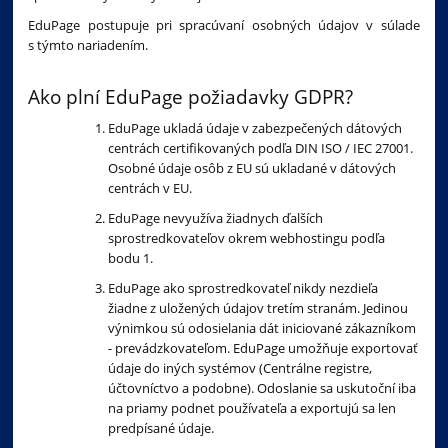
EduPage postupuje pri spracúvaní osobných údajov v súlade
s týmto nariadením.
Ako plní EduPage požiadavky GDPR?
EduPage ukladá údaje v zabezpečených dátových
centrách certifikovaných podľa DIN ISO / IEC 27001.
Osobné údaje osôb z EU sú ukladané v dátových
centrách v EU.
EduPage nevyužíva žiadnych ďalších
sprostredkovateľov okrem webhostingu podľa
bodu 1.
EduPage ako sprostredkovateľ nikdy nezdieľa
žiadne z uložených údajov tretím stranám. Jedinou
výnimkou sú odosielania dát iniciované zákazníkom
- prevádzkovateľom. EduPage umožňuje exportovať
údaje do iných systémov (Centrálne registre,
účtovníctvo a podobne). Odoslanie sa uskutoční iba
na priamy podnet používateľa a exportujú sa len
predpísané údaje.