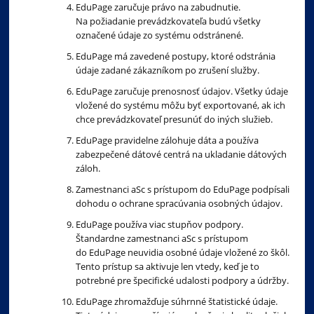
EduPage zaručuje právo na zabudnutie.
Na požiadanie prevádzkovateľa budú všetky
označené údaje zo systému odstránené.
EduPage má zavedené postupy, ktoré odstránia
údaje zadané zákazníkom po zrušení služby.
EduPage zaručuje prenosnosť údajov. Všetky údaje
vložené do systému môžu byť exportované, ak ich
chce prevádzkovateľ presunúť do iných služieb.
EduPage pravidelne zálohuje dáta a používa
zabezpečené dátové centrá na ukladanie dátových
záloh.
Zamestnanci aSc s prístupom do EduPage podpísali
dohodu o ochrane spracúvania osobných údajov.
EduPage používa viac stupňov podpory.
Štandardne zamestnanci aSc s prístupom
do EduPage neuvidia osobné údaje vložené zo škôl.
Tento prístup sa aktivuje len vtedy, keď je to
potrebné pre špecifické udalosti podpory a údržby.
EduPage zhromažďuje súhrnné štatistické údaje.