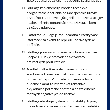
Tieto údaje sa používajú na zlepšenie kvality služieb.
EduPage implementuje vhodné technické
a organizačné opatrenia na zabezpečenie úrovne
bezpečnosti zodpovedajúcej riziku ohrozenia údajov
a zabezpečenia komunikácie medzi zákazníkom
a službou EduPage.
Platforma EduPage je redundantná a všetky vaše
informácie sa okamžite replikujú na dva fyzické
počítače.
EduPage používa šifrovanie na ochranu prenosu
údajov. HTTPS je predvolene aktivovaný
pre všetkých používateľov.
Zraniteľnosti softvéru sledujeme pomocou
kombinácie komerčne dostupných a účelových in-
house nástrojov. V prípade porušenia údajov
budeme okamžite informovať zákazníka
a vykonáme potrebné opatrenia na zmiernenie
možných negatívnych dôsledkov.
EduPage obsahuje systém používateľských práv,
prevádzkovateľ môže priradiť rôzne používateľské