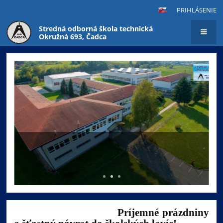
PRIHLÁSENIE
Stredná odborná škola technická
Okružná 693, Čadca
Hlavná
stránka
Aktuálne informácie pre rodičov a
študentov
Príjemné prázdniny