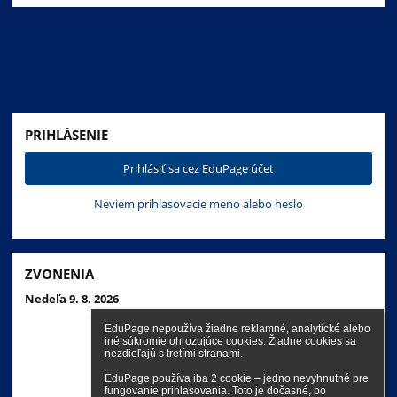
PRIHLÁSENIE
Prihlásiť sa cez EduPage účet
Neviem prihlasovacie meno alebo heslo
ZVONENIA
Nedeľa 9. 8. 2026
EduPage nepoužíva žiadne reklamné, analytické alebo 
iné súkromie ohrozujúce cookies. Žiadne cookies sa 
nezdieľajú s tretími stranami.

EduPage používa iba 2 cookie – jedno nevyhnutné pre 
fungovanie prihlasovania. Toto je dočasné, po 