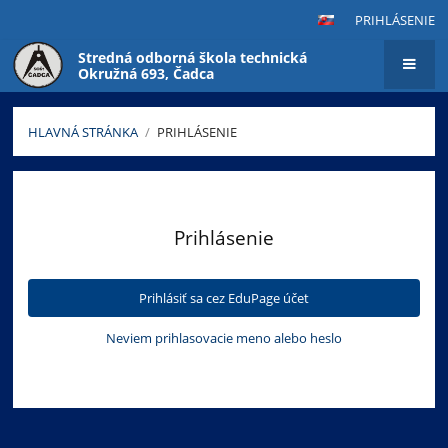
PRIHLÁSENIE
Stredná odborná škola technická
Okružná 693, Čadca
HLAVNÁ STRÁNKA
/
PRIHLÁSENIE
Prihlásenie
Prihlásenie
Prihlásiť sa cez EduPage účet
Neviem prihlasovacie meno alebo heslo