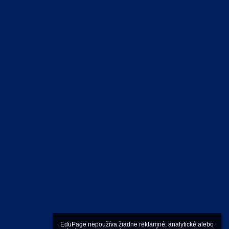
EduPage nepoužíva žiadne reklamné, analytické alebo 